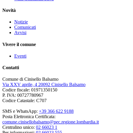
Novità
Notizie
Comunicati
Avvisi
Vivere il comune
Eventi
Contatti
Comune di Cinisello Balsamo
Via XXV aprile, 4 20092 Cinisello Balsamo
Codice fiscale: 01971350150
P. IVA: 00727780967
Codice Catastale: C707
SMS e WhatsApp:
+39 366 622 9188
Posta Elettronica Certificata:
comune.cinisellobalsamo@pec.regione.lombardia.it
Centralino unico:
02 66023 1
Per informazioni:
02 66023 555