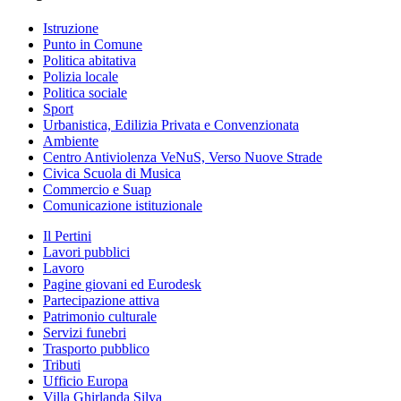
Istruzione
Punto in Comune
Politica abitativa
Polizia locale
Politica sociale
Sport
Urbanistica, Edilizia Privata e Convenzionata
Ambiente
Centro Antiviolenza VeNuS, Verso Nuove Strade
Civica Scuola di Musica
Commercio e Suap
Comunicazione istituzionale
Il Pertini
Lavori pubblici
Lavoro
Pagine giovani ed Eurodesk
Partecipazione attiva
Patrimonio culturale
Servizi funebri
Trasporto pubblico
Tributi
Ufficio Europa
Villa Ghirlanda Silva