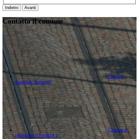
Indietro
Avanti
Contatta il comune
Leggi le
domande frequenti
Chiama il
centralino 02 66023 1