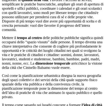
semplificare le pratiche burocratiche, ampliare gli orari di apertura di
sportelli e uffici pubblici, coordinare i calendari e gli orari scolastici
con quelli lavorativi, sono modi per liberare tempo che cittadini/e
possono utilizzare per prendersi cura di sé e delle proprie vite.
Disporre di più tempo vuol dire avere più opportunità di scelta e di
crescita personale: vuol dire favorire il progresso dell’intera
comunità.
Mettere il
tempo al centro
delle politiche pubbliche significa quindi
occuparsi dello “spazio vissuto” dalle persone. Il tempo diventa una
chiave interpretativa che consente di cogliere più profondamente le
opportunità e le criticità dei luoghi cittadini nei quali si svolgono la
vita e le pratiche di cittadini e cittadine: uomini, donne, lavoratori,
lavoratrici, studenti e studentesse, bambini, bambine, padri, madri,
nonni, nonne, ecc. La
dimensione temporale
arricchisce la visione
della città che Cinisello Balsamo vuole essere.
Così come la pianificazione urbanistica disegna la nuova geografia
degli spazi collettivi e dei servizi della città quale supporto fisico
spaziale della vita pubblica e della convivenza civile, la
pianificazione temporale pone la dimensione del tempo al centro
dell’idea di pratiche di vita che animano lo spazio pubblico e quello
privato.
Il tempo come sguardo sui luoghi concorre a formare
l’idea di città