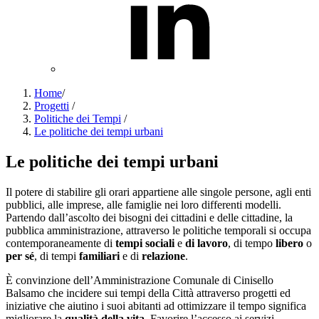
Home
/
Progetti
/
Politiche dei Tempi
/
Le politiche dei tempi urbani
Le politiche dei tempi urbani
Il potere di stabilire gli orari appartiene alle singole persone, agli enti
pubblici, alle imprese, alle famiglie nei loro differenti modelli.
Partendo dall’ascolto dei bisogni dei cittadini e delle cittadine, la
pubblica amministrazione, attraverso le politiche temporali si occupa
contemporaneamente di
tempi sociali
e
di lavoro
, di tempo
libero
o
per sé
, di tempi
familiari
e di
relazione
.
È convinzione dell’Amministrazione Comunale di Cinisello
Balsamo che incidere sui tempi della Città attraverso progetti ed
iniziative che aiutino i suoi abitanti ad ottimizzare il tempo significa
migliorare la
qualità della vita
. Favorire l’accesso ai servizi,