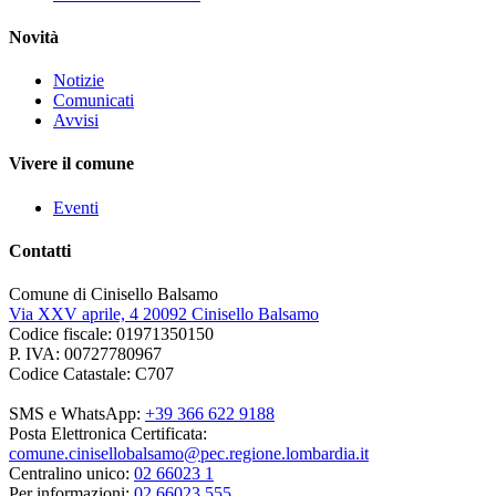
Novità
Notizie
Comunicati
Avvisi
Vivere il comune
Eventi
Contatti
Comune di Cinisello Balsamo
Via XXV aprile, 4 20092 Cinisello Balsamo
Codice fiscale: 01971350150
P. IVA: 00727780967
Codice Catastale: C707
SMS e WhatsApp:
+39 366 622 9188
Posta Elettronica Certificata:
comune.cinisellobalsamo@pec.regione.lombardia.it
Centralino unico:
02 66023 1
Per informazioni:
02 66023 555