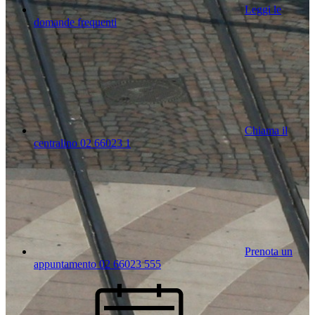
Leggi le
domande frequenti
Chiama il
centralino 02 66023 1
Prenota un
appuntamento 02 66023 555