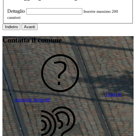
Dettaglio
Inserire massimo 200
caratteri
Indietro
Avanti
Contatta il comune
Leggi le
domande frequenti