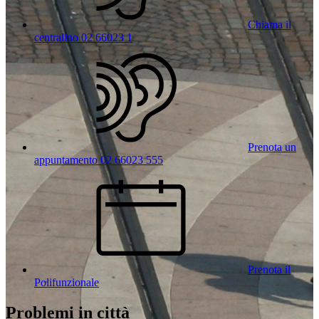
Chiama il
centralino 02 66023 1
Prenota un
appuntamento 02 66023 555
Prenota il
Polifunzionale
Problemi in città