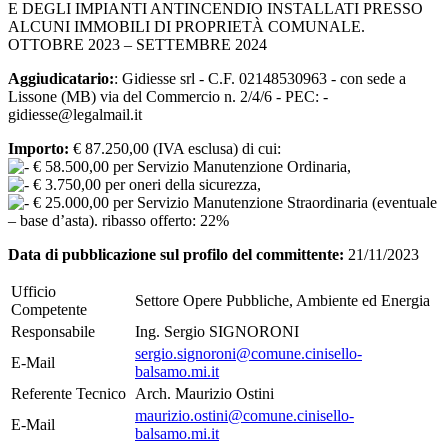
E DEGLI IMPIANTI ANTINCENDIO INSTALLATI PRESSO
ALCUNI IMMOBILI DI PROPRIETÀ COMUNALE.
OTTOBRE 2023 – SETTEMBRE 2024
Aggiudicatario:
: Gidiesse srl - C.F. 02148530963 - con sede a
Lissone (MB) via del Commercio n. 2/4/6 - PEC: -
gidiesse@legalmail.it
Importo:
€ 87.250,00 (IVA esclusa) di cui:
€ 58.500,00 per Servizio Manutenzione Ordinaria,
€ 3.750,00 per oneri della sicurezza,
€ 25.000,00 per Servizio Manutenzione Straordinaria (eventuale
– base d’asta). ribasso offerto: 22%
Data di pubblicazione sul profilo del committente:
21/11/2023
Ufficio
Settore Opere Pubbliche, Ambiente ed Energia
Competente
Responsabile
Ing. Sergio SIGNORONI
sergio.signoroni@comune.cinisello-
E-Mail
balsamo.mi.it
Referente Tecnico
Arch. Maurizio Ostini
maurizio.ostini@comune.cinisello-
E-Mail
balsamo.mi.it