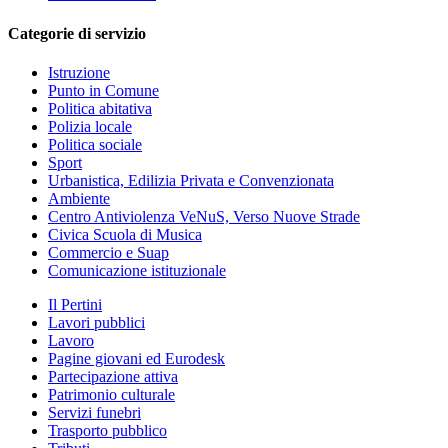
Categorie di servizio
Istruzione
Punto in Comune
Politica abitativa
Polizia locale
Politica sociale
Sport
Urbanistica, Edilizia Privata e Convenzionata
Ambiente
Centro Antiviolenza VeNuS, Verso Nuove Strade
Civica Scuola di Musica
Commercio e Suap
Comunicazione istituzionale
Il Pertini
Lavori pubblici
Lavoro
Pagine giovani ed Eurodesk
Partecipazione attiva
Patrimonio culturale
Servizi funebri
Trasporto pubblico