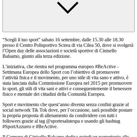
“Scegli il tuo sport” sabato 16 settembre, dalle 15.30 alle 18.30
presso il Centro Polisportivo Scirea di via Cilea 50, dove si svolgerà
l’Open day delle associazioni e società sportive di Cinisello
Balsamo, giunto alla terza edizione.
L’iniziativa, che rientra nel programma europeo #BeActive -
Settimana Europea dello Sport con l’obiettivo di promuovere
l’attività fisica e il movimento, per uno stile di vita sano e attivo, è
stata lanciata dalla Commissione Europea nel 2015 per promuovere
lo sport, gli stili di vita sani e attivi e conseguentemente il benessere
fisico e mentale dei cittadini della Comunità Europea.
Sport e movimento che quest’anno diventa senza confini grazie al
social network Tik Tok dove, per l’occasione, sarà possibile postare
la propria proposta di allenamento da condividere con tutti i
followers grazie al tag @sportesalutespa e usando gli hashtag
#SportAzzurro e #BeActive.
Il Comune di Cinisello Balsamo dedica quindi un pomeriggio alle