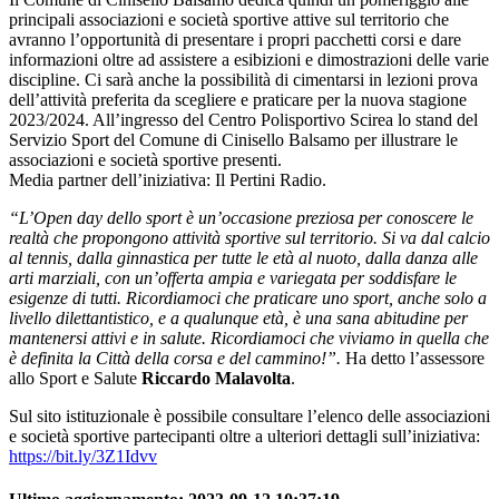
principali associazioni e società sportive attive sul territorio che
avranno l’opportunità di presentare i propri pacchetti corsi e dare
informazioni oltre ad assistere a esibizioni e dimostrazioni delle varie
discipline. Ci sarà anche la possibilità di cimentarsi in lezioni prova
dell’attività preferita da scegliere e praticare per la nuova stagione
2023/2024. All’ingresso del Centro Polisportivo Scirea lo stand del
Servizio Sport del Comune di Cinisello Balsamo per illustrare le
associazioni e società sportive presenti.
Media partner dell’iniziativa: Il Pertini Radio.
“L’Open day dello sport è un’occasione preziosa per conoscere le
realtà che propongono attività sportive sul territorio. Si va dal calcio
al tennis, dalla ginnastica per tutte le età al nuoto, dalla danza alle
arti marziali, con un’offerta ampia e variegata per soddisfare le
esigenze di tutti. Ricordiamoci che praticare uno sport, anche solo a
livello dilettantistico, e a qualunque età, è una sana abitudine per
mantenersi attivi e in salute. Ricordiamoci che viviamo in quella che
è definita la Città della corsa e del cammino!”.
Ha detto l’assessore
allo Sport e Salute
Riccardo Malavolta
.
Sul sito istituzionale è possibile consultare l’elenco delle associazioni
e società sportive partecipanti oltre a ulteriori dettagli sull’iniziativa:
https://bit.ly/3Z1Idvv