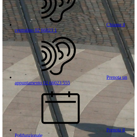
Chiama il
centralino 02 66023 1
Prenota un
appuntamento 02 66023 555
Prenota il
Polifunzionale