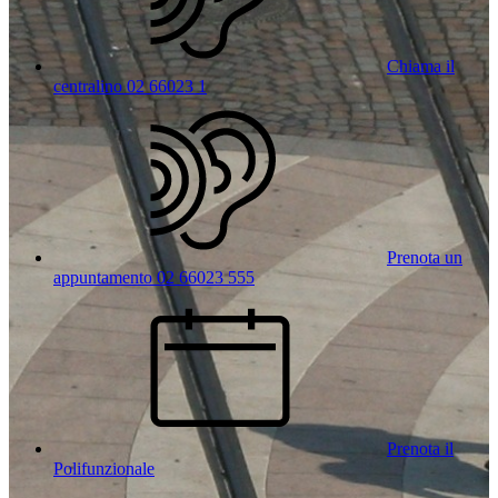
Chiama il
centralino 02 66023 1
Prenota un
appuntamento 02 66023 555
Prenota il
Polifunzionale