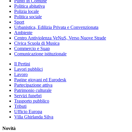
Punto in Comune
Politica abitativa
Polizia locale
Politica sociale
Sport
Urbanistica, Edilizia Privata e Convenzionata
Ambiente
Centro Antiviolenza VeNuS, Verso Nuove Strade
Civica Scuola di Musica
Commercio e Suap
Comunicazione istituzionale
Il Pertini
Lavori pubblici
Lavoro
Pagine giovani ed Eurodesk
Partecipazione attiva
Patrimonio culturale
Servizi funebri
Trasporto pubblico
Tributi
Ufficio Europa
Villa Ghirlanda Silva
Novità