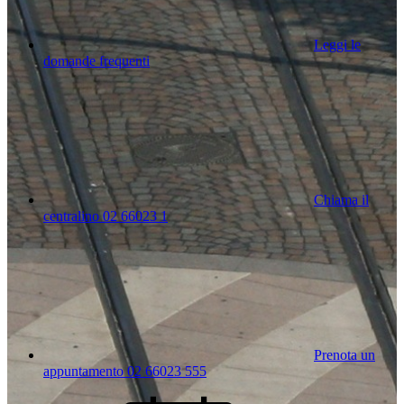
Leggi le
domande frequenti
Chiama il
centralino 02 66023 1
Prenota un
appuntamento 02 66023 555