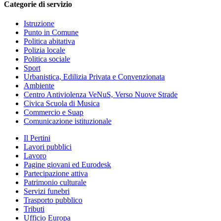
Categorie di servizio
Istruzione
Punto in Comune
Politica abitativa
Polizia locale
Politica sociale
Sport
Urbanistica, Edilizia Privata e Convenzionata
Ambiente
Centro Antiviolenza VeNuS, Verso Nuove Strade
Civica Scuola di Musica
Commercio e Suap
Comunicazione istituzionale
Il Pertini
Lavori pubblici
Lavoro
Pagine giovani ed Eurodesk
Partecipazione attiva
Patrimonio culturale
Servizi funebri
Trasporto pubblico
Tributi
Ufficio Europa