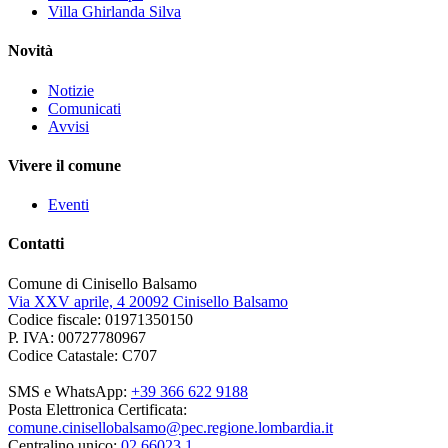
Villa Ghirlanda Silva
Novità
Notizie
Comunicati
Avvisi
Vivere il comune
Eventi
Contatti
Comune di Cinisello Balsamo
Via XXV aprile, 4 20092 Cinisello Balsamo
Codice fiscale: 01971350150
P. IVA: 00727780967
Codice Catastale: C707
SMS e WhatsApp:
+39 366 622 9188
Posta Elettronica Certificata:
comune.cinisellobalsamo@pec.regione.lombardia.it
Centralino unico:
02 66023 1