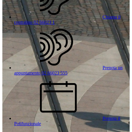
Chiama il
centralino 02 66023 1
Prenota un
appuntamento 02 66023 555
Prenota il
Polifunzionale