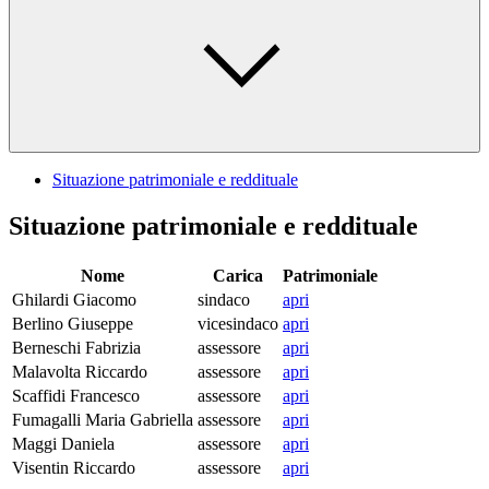
Situazione patrimoniale e reddituale
Situazione patrimoniale e reddituale
Nome
Carica
Patrimoniale
Ghilardi Giacomo
sindaco
apri
Berlino Giuseppe
vicesindaco
apri
Berneschi Fabrizia
assessore
apri
Malavolta Riccardo
assessore
apri
Scaffidi Francesco
assessore
apri
Fumagalli Maria Gabriella
assessore
apri
Maggi Daniela
assessore
apri
Visentin Riccardo
assessore
apri