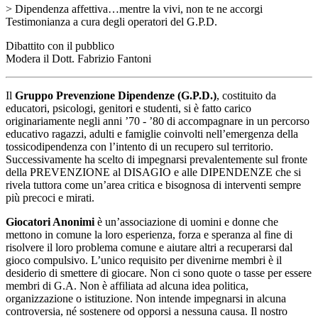
> Dipendenza affettiva…mentre la vivi, non te ne accorgi
Testimonianza a cura degli operatori del G.P.D.
Dibattito con il pubblico
Modera il Dott. Fabrizio Fantoni
Il
Gruppo Prevenzione Dipendenze (G.P.D.)
, costituito da
educatori, psicologi, genitori e studenti, si è fatto carico
originariamente negli anni ’70 - ’80 di accompagnare in un percorso
educativo ragazzi, adulti e famiglie coinvolti nell’emergenza della
tossicodipendenza con l’intento di un recupero sul territorio.
Successivamente ha scelto di impegnarsi prevalentemente sul fronte
della PREVENZIONE al DISAGIO e alle DIPENDENZE che si
rivela tuttora come un’area critica e bisognosa di interventi sempre
più precoci e mirati.
Giocatori Anonimi
è un’associazione di uomini e donne che
mettono in comune la loro esperienza, forza e speranza al fine di
risolvere il loro problema comune e aiutare altri a recuperarsi dal
gioco compulsivo. L’unico requisito per divenirne membri è il
desiderio di smettere di giocare. Non ci sono quote o tasse per essere
membri di G.A. Non è affiliata ad alcuna idea politica,
organizzazione o istituzione. Non intende impegnarsi in alcuna
controversia, né sostenere od opporsi a nessuna causa. Il nostro