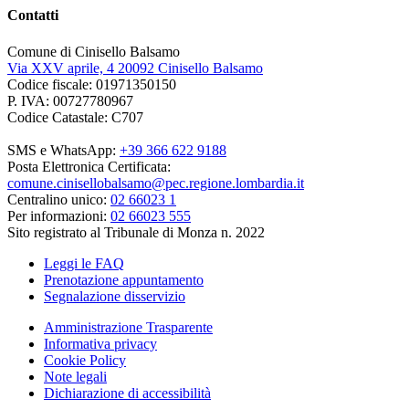
Contatti
Comune di Cinisello Balsamo
Via XXV aprile, 4 20092 Cinisello Balsamo
Codice fiscale: 01971350150
P. IVA: 00727780967
Codice Catastale: C707
SMS e WhatsApp:
+39 366 622 9188
Posta Elettronica Certificata:
comune.cinisellobalsamo@pec.regione.lombardia.it
Centralino unico:
02 66023 1
Per informazioni:
02 66023 555
Sito registrato al Tribunale di Monza n. 2022
Leggi le FAQ
Prenotazione appuntamento
Segnalazione disservizio
Amministrazione Trasparente
Informativa privacy
Cookie Policy
Note legali
Dichiarazione di accessibilità