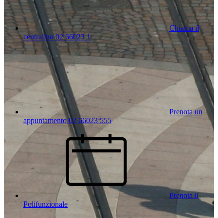
Chiama il
centralino 02 66023 1
Prenota un
appuntamento 02 66023 555
Prenota il
Polifunzionale