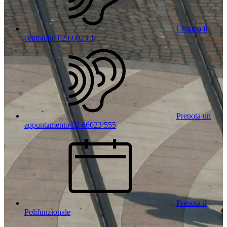
Chiama il
centralino 02 66023 1
Prenota un
appuntamento 02 66023 555
Prenota il
Polifunzionale