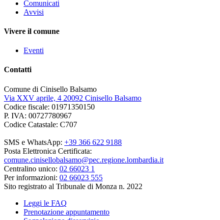
Comunicati
Avvisi
Vivere il comune
Eventi
Contatti
Comune di Cinisello Balsamo
Via XXV aprile, 4 20092 Cinisello Balsamo
Codice fiscale: 01971350150
P. IVA: 00727780967
Codice Catastale: C707
SMS e WhatsApp:
+39 366 622 9188
Posta Elettronica Certificata:
comune.cinisellobalsamo@pec.regione.lombardia.it
Centralino unico:
02 66023 1
Per informazioni:
02 66023 555
Sito registrato al Tribunale di Monza n. 2022
Leggi le FAQ
Prenotazione appuntamento