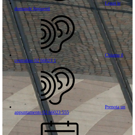
Leggi le
domande frequenti
Chiama il
centralino 02 66023 1
Prenota un
appuntamento 02 66023 555