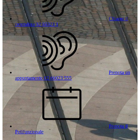
Chiama il
centralino 02 66023 1
Prenota un
appuntamento 02 66023 555
Prenota il
Polifunzionale