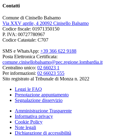
Contatti
Comune di Cinisello Balsamo
Via XXV aprile, 4 20092 Cinisello Balsamo
Codice fiscale: 01971350150
P. IVA: 00727780967
Codice Catastale: C707
SMS e WhatsApp:
+39 366 622 9188
Posta Elettronica Certificata:
comune.cinisellobalsamo@pec.regione.lombardia.it
Centralino unico:
02 66023 1
Per informazioni:
02 66023 555
Sito registrato al Tribunale di Monza n. 2022
Leggi le FAQ
Prenotazione appuntamento
Segnalazione disservizio
Amministrazione Trasparente
Informativa privacy
Cookie Policy
Note legali
Dichiarazione di accessibilità