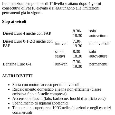
Le limitazioni temporanee di 1° livello scattano dopo 4 giorni
consecutivi di PM10 elevato e si aggiungono alle limitazioni
permanenti già in vigore.
Stop ai veicoli
8.30-
solo
Diesel Euro 4 anche con FAP
18.30
autovetture
Diesel Euro 0-1-2-3 anche con
7.30-
lun-ven
tutti i veicoli
FAP
19.30
sab e
8.30-
solo
festivi
18.30
autovetture
7.30-
Benzina Euro 0-1
lun-ven
permanenti
19.30
ALTRI DIVIETI
Sosta con motore acceso per tutti i veicoli
Riscaldamento domestico a legna non efficiente (classe
emissiva fino a 3 stelle compresa)
Accensione fuochi (falò, barbecue, fuochi d’artificio ecc.)
Spandimento di liquami zootecnici
Temperatura superiore a 19°C nelle abitazioni e negli esercizi
commerciali