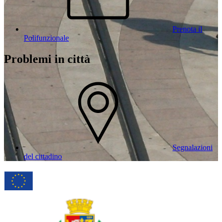
Prenota il
Polifunzionale
Problemi in città
Segnalazioni
del cittadino