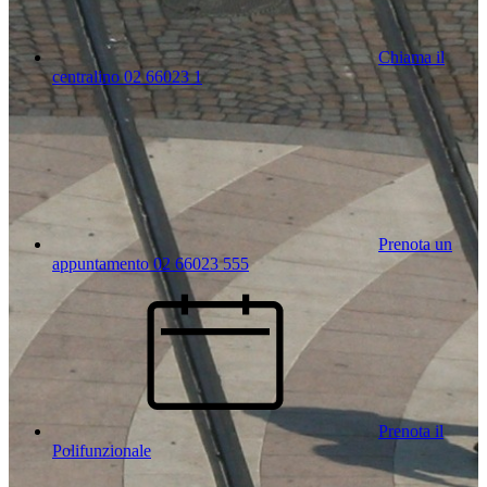
Chiama il
centralino 02 66023 1
Prenota un
appuntamento 02 66023 555
Prenota il
Polifunzionale