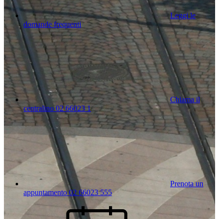
Leggi le
domande frequenti
Chiama il
centralino 02 66023 1
Prenota un
appuntamento 02 66023 555