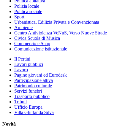
Politica abitativa
Polizia locale
Politica sociale
Sport
Urbanistica, Edilizia Privata e Convenzionata
Ambiente
Centro Antiviolenza VeNuS, Verso Nuove Strade
Civica Scuola di Musica
Commercio e Suap
Comunicazione istituzionale
Il Pertini
Lavori pubblici
Lavoro
Pagine giovani ed Eurodesk
Partecipazione attiva
Patrimonio culturale
Servizi funebri
Trasporto pubblico
Tributi
Ufficio Europa
Villa Ghirlanda Silva
Novità