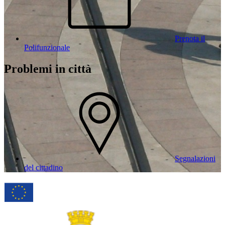
Prenota il
Polifunzionale
Problemi in città
Segnalazioni
del cittadino