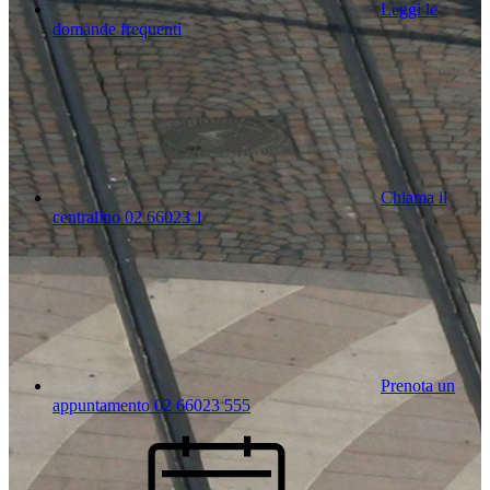
Leggi le
domande frequenti
Chiama il
centralino 02 66023 1
Prenota un
appuntamento 02 66023 555