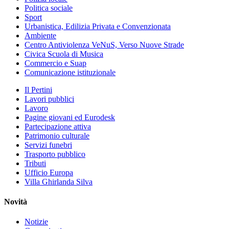
Politica sociale
Sport
Urbanistica, Edilizia Privata e Convenzionata
Ambiente
Centro Antiviolenza VeNuS, Verso Nuove Strade
Civica Scuola di Musica
Commercio e Suap
Comunicazione istituzionale
Il Pertini
Lavori pubblici
Lavoro
Pagine giovani ed Eurodesk
Partecipazione attiva
Patrimonio culturale
Servizi funebri
Trasporto pubblico
Tributi
Ufficio Europa
Villa Ghirlanda Silva
Novità
Notizie