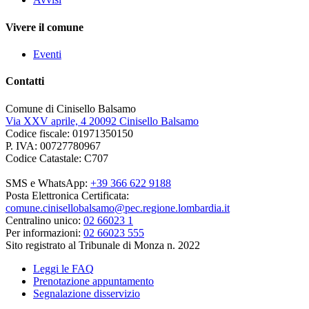
Vivere il comune
Eventi
Contatti
Comune di Cinisello Balsamo
Via XXV aprile, 4 20092 Cinisello Balsamo
Codice fiscale: 01971350150
P. IVA: 00727780967
Codice Catastale: C707
SMS e WhatsApp:
+39 366 622 9188
Posta Elettronica Certificata:
comune.cinisellobalsamo@pec.regione.lombardia.it
Centralino unico:
02 66023 1
Per informazioni:
02 66023 555
Sito registrato al Tribunale di Monza n. 2022
Leggi le FAQ
Prenotazione appuntamento
Segnalazione disservizio