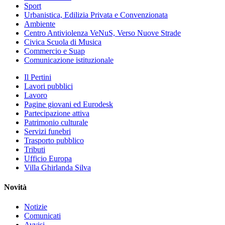
Sport
Urbanistica, Edilizia Privata e Convenzionata
Ambiente
Centro Antiviolenza VeNuS, Verso Nuove Strade
Civica Scuola di Musica
Commercio e Suap
Comunicazione istituzionale
Il Pertini
Lavori pubblici
Lavoro
Pagine giovani ed Eurodesk
Partecipazione attiva
Patrimonio culturale
Servizi funebri
Trasporto pubblico
Tributi
Ufficio Europa
Villa Ghirlanda Silva
Novità
Notizie
Comunicati
Avvisi