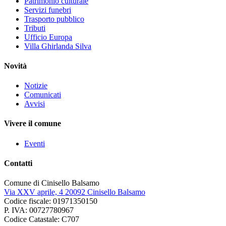
Patrimonio culturale
Servizi funebri
Trasporto pubblico
Tributi
Ufficio Europa
Villa Ghirlanda Silva
Novità
Notizie
Comunicati
Avvisi
Vivere il comune
Eventi
Contatti
Comune di Cinisello Balsamo
Via XXV aprile, 4 20092 Cinisello Balsamo
Codice fiscale: 01971350150
P. IVA: 00727780967
Codice Catastale: C707