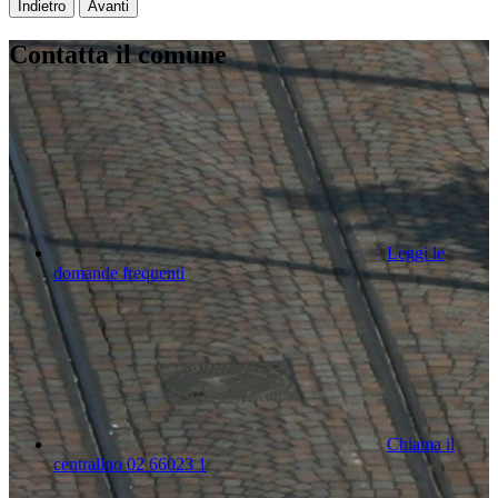
Indietro
Avanti
Contatta il comune
Leggi le
domande frequenti
Chiama il
centralino 02 66023 1