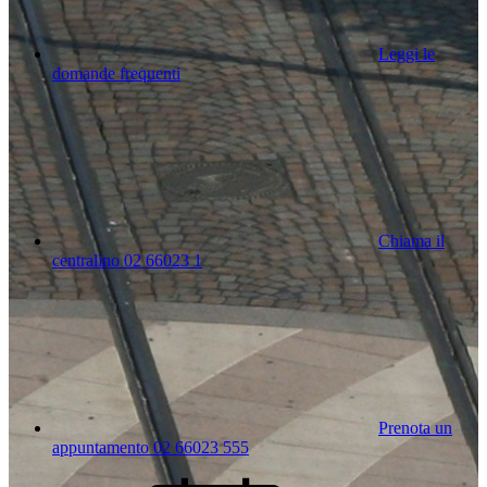
Leggi le
domande frequenti
Chiama il
centralino 02 66023 1
Prenota un
appuntamento 02 66023 555