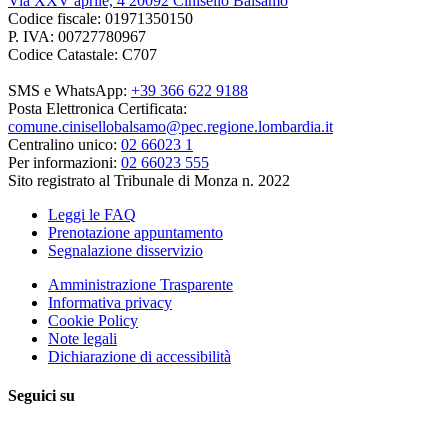
Via XXV aprile, 4 20092 Cinisello Balsamo
Codice fiscale: 01971350150
P. IVA: 00727780967
Codice Catastale: C707
SMS e WhatsApp:
+39 366 622 9188
Posta Elettronica Certificata:
comune.cinisellobalsamo@pec.regione.lombardia.it
Centralino unico:
02 66023 1
Per informazioni:
02 66023 555
Sito registrato al Tribunale di Monza n. 2022
Leggi le FAQ
Prenotazione appuntamento
Segnalazione disservizio
Amministrazione Trasparente
Informativa privacy
Cookie Policy
Note legali
Dichiarazione di accessibilità
Seguici su