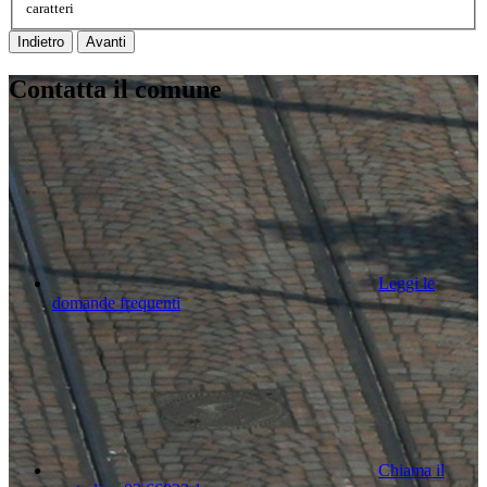
caratteri
Indietro
Avanti
Contatta il comune
Leggi le
domande frequenti
Chiama il