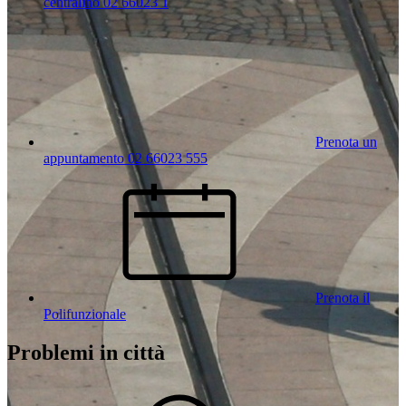
centralino 02 66023 1
Prenota un
appuntamento 02 66023 555
Prenota il
Polifunzionale
Problemi in città