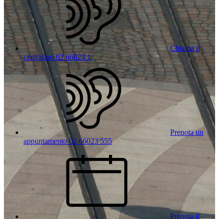
Chiama il
centralino 02 66023 1
Prenota un
appuntamento 02 66023 555
Prenota il