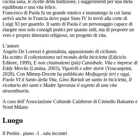
cucina sana, le ricette della tradizione, i suggerimenti per una dieta
equilibrata e una vita felice.
Francesco di Paola fu un grande mistico e taumaturgo la cui fama
arrivò anche in Francia dove papa Sisto IV lo inviò alla corte di
Luigi XI per guarirlo. Il santo di Paola è un personaggio capace di
elargire non solo consigli pratici per quanto utili, ma di proporre un
vero e proprio itinerario religioso, un progetto di vita.
L’autore
Angelo De Lorenzi è giornalista, appassionato di ciclismo.
Ha scritto:
Il collezionismo nel mondo della bicicletta
(Ediciclo
Editore, 1999),
E non chiamatemi (più) Cannibale. Vita e imprese di
Eddy Merckx
(Limina, 2003),
Vigorelli e altre storie
(Youcanprint,
2028). Con Mimep-Docete ha pubblicato
Medjugorje ieri e oggi,
Paolo VI il Santo della Vita, Gino Bartali un santo in bicicletta, Il
ricettario dei santi e Madre Speranza il segreto di una vita
straordinaria
.
A cura dell’Associazione Culturale Calabrese di Cinisello Balsamo e
Nord Milano
Luogo
Il Pertini . piano -1 . sala incontri