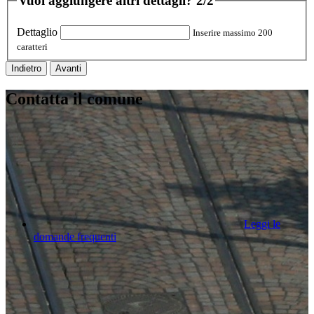
Vuoi aggiungere altri dettagli?
2/2
Dettaglio
Inserire massimo 200
caratteri
Indietro
Avanti
Contatta il comune
Leggi le
domande frequenti