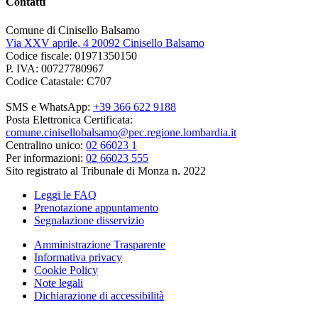
Contatti
Comune di Cinisello Balsamo
Via XXV aprile, 4 20092 Cinisello Balsamo
Codice fiscale: 01971350150
P. IVA: 00727780967
Codice Catastale: C707
SMS e WhatsApp:
+39 366 622 9188
Posta Elettronica Certificata:
comune.cinisellobalsamo@pec.regione.lombardia.it
Centralino unico:
02 66023 1
Per informazioni:
02 66023 555
Sito registrato al Tribunale di Monza n. 2022
Leggi le FAQ
Prenotazione appuntamento
Segnalazione disservizio
Amministrazione Trasparente
Informativa privacy
Cookie Policy
Note legali
Dichiarazione di accessibilità