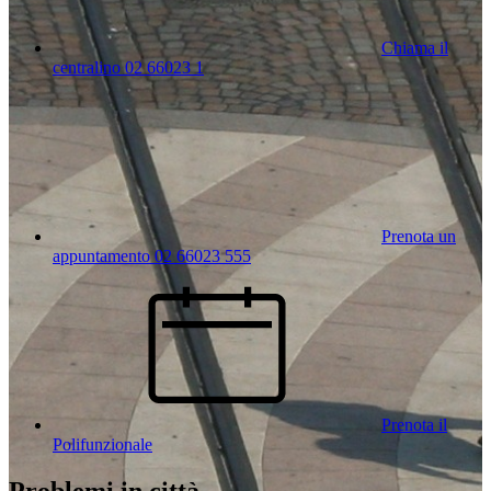
Chiama il
centralino 02 66023 1
Prenota un
appuntamento 02 66023 555
Prenota il
Polifunzionale