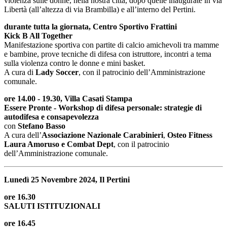
violenza sulle donne, nella nostra città, dopo quelle inaugurate in via
Libertà (all’altezza di via Brambilla) e all’interno del Pertini.
durante tutta la giornata, Centro Sportivo Frattini
Kick B All Together
Manifestazione sportiva con partite di calcio amichevoli tra mamme
e bambine, prove tecniche di difesa con istruttore, incontri a tema
sulla violenza contro le donne e mini basket.
A cura di
Lady Soccer
, con il patrocinio dell’Amministrazione
comunale.
ore 14.00 - 19.30, Villa Casati Stampa
Essere Pronte - Workshop di difesa personale: strategie di
autodifesa e consapevolezza
con
Stefano Basso
A cura dell’
Associazione Nazionale Carabinieri
,
Osteo Fitness
Laura Amoruso e Combat Dept
, con il patrocinio
dell’Amministrazione comunale.
Lunedì 25 Novembre 2024, Il Pertini
ore 16.30
SALUTI ISTITUZIONALI
ore 16.45