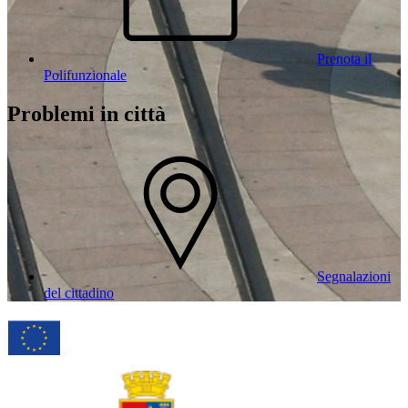
Prenota il
Polifunzionale
Problemi in città
Segnalazioni
del cittadino