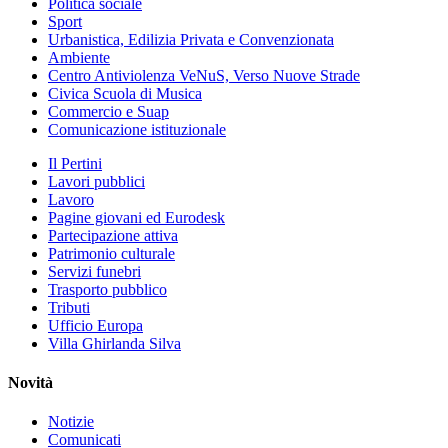
Politica sociale
Sport
Urbanistica, Edilizia Privata e Convenzionata
Ambiente
Centro Antiviolenza VeNuS, Verso Nuove Strade
Civica Scuola di Musica
Commercio e Suap
Comunicazione istituzionale
Il Pertini
Lavori pubblici
Lavoro
Pagine giovani ed Eurodesk
Partecipazione attiva
Patrimonio culturale
Servizi funebri
Trasporto pubblico
Tributi
Ufficio Europa
Villa Ghirlanda Silva
Novità
Notizie
Comunicati