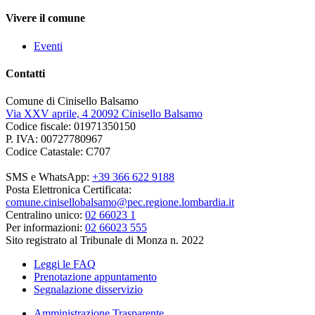
Vivere il comune
Eventi
Contatti
Comune di Cinisello Balsamo
Via XXV aprile, 4 20092 Cinisello Balsamo
Codice fiscale: 01971350150
P. IVA: 00727780967
Codice Catastale: C707
SMS e WhatsApp:
+39 366 622 9188
Posta Elettronica Certificata:
comune.cinisellobalsamo@pec.regione.lombardia.it
Centralino unico:
02 66023 1
Per informazioni:
02 66023 555
Sito registrato al Tribunale di Monza n. 2022
Leggi le FAQ
Prenotazione appuntamento
Segnalazione disservizio
Amministrazione Trasparente