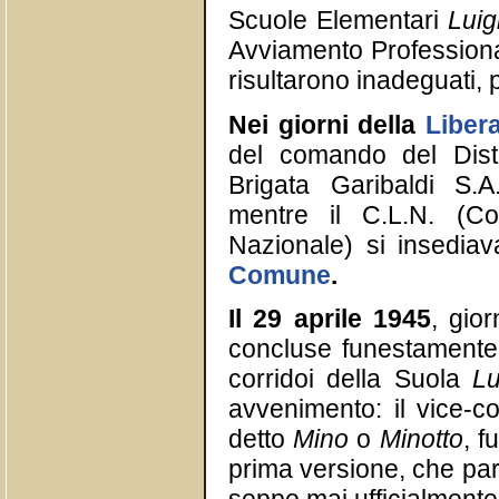
Scuole Elementari
Luig
Avviamento Profession
risultarono inadeguati, p
Nei giorni della
Liber
del comando del Dist
Brigata Garibaldi S.
mentre il C.L.N. (Co
Nazionale) si insediav
Comune
.
Il 29 aprile 1945
, gio
concluse funestamente.
corridoi della Suola
Lu
avvenimento: il vice-
detto
Mino
o
Minotto
, f
prima versione, che parl