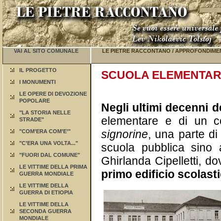
VAI AL SITO COMUNALE
LE PIETRE RACCONTANO
/
APPROFONDIME
IL PROGETTO
SCUOLA ELEMENTAR
I MONUMENTI
LE OPERE DI DEVOZIONE
POPOLARE
Negli ultimi decenni d
"LA STORIA NELLE
elementare e di un c
STRADE"
signorine
, una parte di
"COM’ERA COM’E’"
"C’ERA UNA VOLTA..."
scuola pubblica sino a
"FUORI DAL COMUNE"
Ghirlanda Cipelletti, do
LE VITTIME DELLA PRIMA
primo edificio scolasti
GUERRA MONDIALE
LE VITTIME DELLA
GUERRA DI ETIOPIA
LE VITTIME DELLA
SECONDA GUERRA
MONDIALE