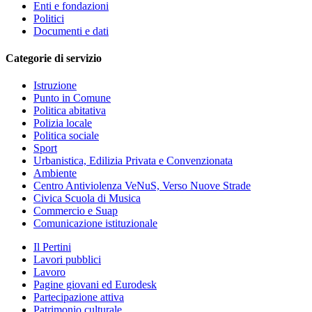
Enti e fondazioni
Politici
Documenti e dati
Categorie di servizio
Istruzione
Punto in Comune
Politica abitativa
Polizia locale
Politica sociale
Sport
Urbanistica, Edilizia Privata e Convenzionata
Ambiente
Centro Antiviolenza VeNuS, Verso Nuove Strade
Civica Scuola di Musica
Commercio e Suap
Comunicazione istituzionale
Il Pertini
Lavori pubblici
Lavoro
Pagine giovani ed Eurodesk
Partecipazione attiva
Patrimonio culturale