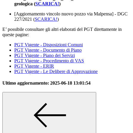
geologica (
SCARICA!
)
[Aggiornamento vincolo nuovo pozzo via Malpensa] - DGC
227/2021 (
SCARICA!
)
E’ possibile consultare gli altri elaborati del PGT direttamente in
queste pagine:
PGT Vigente - Disposizioni Comuni
PGT Vigente - Documento di Piano
PGT Vigente - Piano dei Servizi
PGT Vigente - Procedimento di VAS
PGT Vigente - ERIR
PGT Vigente - Le Delibere di Approvazione
Ultimo aggiornamento:
2025-06-18 13:01:54