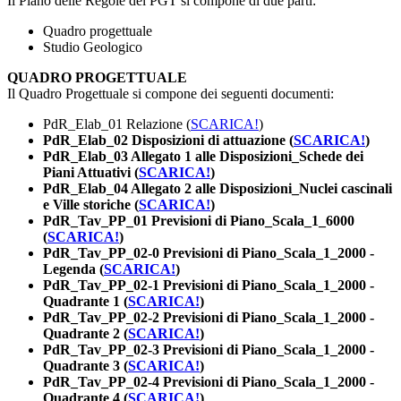
Il Piano delle Regole del PGT si compone di due parti:
Quadro progettuale
Studio Geologico
QUADRO PROGETTUALE
Il Quadro Progettuale si compone dei seguenti documenti:
PdR_Elab_01 Relazione (
SCARICA!
)
PdR_Elab_02 Disposizioni di attuazione (
SCARICA!
)
PdR_Elab_03 Allegato 1 alle Disposizioni_Schede dei
Piani Attuativi (
SCARICA!
)
PdR_Elab_04 Allegato 2 alle Disposizioni_Nuclei cascinali
e Ville storiche (
SCARICA!
)
PdR_Tav_PP_01 Previsioni di Piano_Scala_1_6000
(
SCARICA!
)
PdR_Tav_PP_02-0 Previsioni di Piano_Scala_1_2000 -
Legenda (
SCARICA!
)
PdR_Tav_PP_02-1 Previsioni di Piano_Scala_1_2000 -
Quadrante 1 (
SCARICA!
)
PdR_Tav_PP_02-2 Previsioni di Piano_Scala_1_2000 -
Quadrante 2 (
SCARICA!
)
PdR_Tav_PP_02-3 Previsioni di Piano_Scala_1_2000 -
Quadrante 3 (
SCARICA!
)
PdR_Tav_PP_02-4 Previsioni di Piano_Scala_1_2000 -
Quadrante 4 (
SCARICA!
)