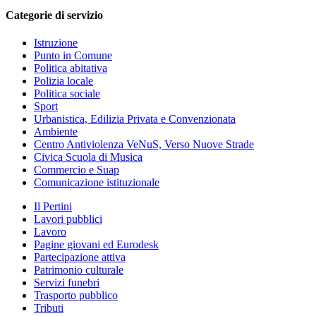
Categorie di servizio
Istruzione
Punto in Comune
Politica abitativa
Polizia locale
Politica sociale
Sport
Urbanistica, Edilizia Privata e Convenzionata
Ambiente
Centro Antiviolenza VeNuS, Verso Nuove Strade
Civica Scuola di Musica
Commercio e Suap
Comunicazione istituzionale
Il Pertini
Lavori pubblici
Lavoro
Pagine giovani ed Eurodesk
Partecipazione attiva
Patrimonio culturale
Servizi funebri
Trasporto pubblico
Tributi