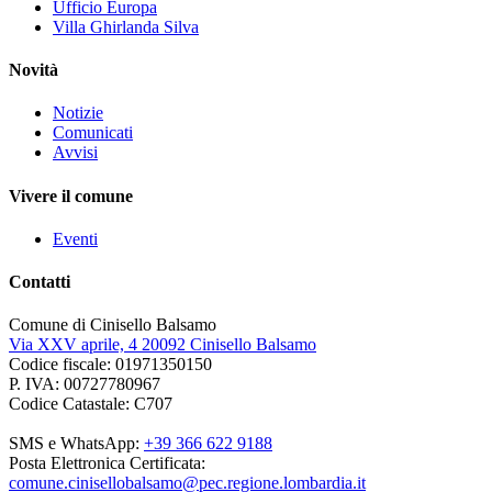
Ufficio Europa
Villa Ghirlanda Silva
Novità
Notizie
Comunicati
Avvisi
Vivere il comune
Eventi
Contatti
Comune di Cinisello Balsamo
Via XXV aprile, 4 20092 Cinisello Balsamo
Codice fiscale: 01971350150
P. IVA: 00727780967
Codice Catastale: C707
SMS e WhatsApp:
+39 366 622 9188
Posta Elettronica Certificata:
comune.cinisellobalsamo@pec.regione.lombardia.it