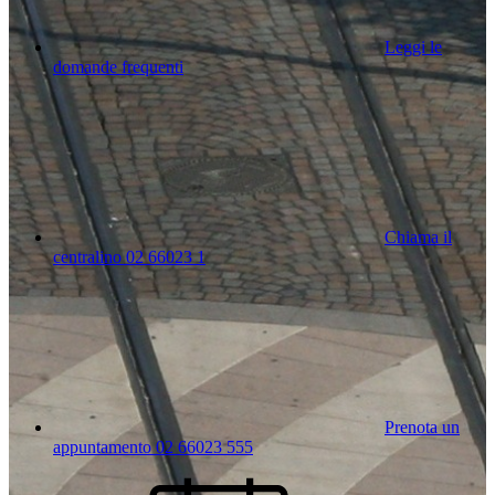
Leggi le
domande frequenti
Chiama il
centralino 02 66023 1
Prenota un
appuntamento 02 66023 555