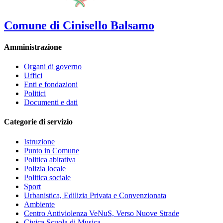
Comune di Cinisello Balsamo
Amministrazione
Organi di governo
Uffici
Enti e fondazioni
Politici
Documenti e dati
Categorie di servizio
Istruzione
Punto in Comune
Politica abitativa
Polizia locale
Politica sociale
Sport
Urbanistica, Edilizia Privata e Convenzionata
Ambiente
Centro Antiviolenza VeNuS, Verso Nuove Strade
Civica Scuola di Musica