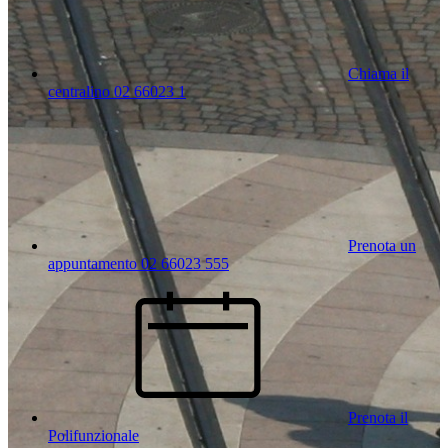
Chiama il
centralino 02 66023 1
Prenota un
appuntamento 02 66023 555
Prenota il
Polifunzionale