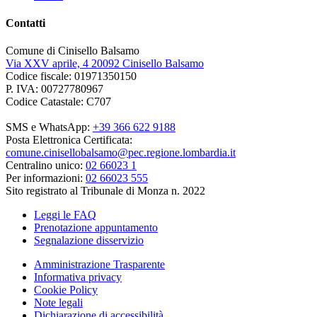
Contatti
Comune di Cinisello Balsamo
Via XXV aprile, 4 20092 Cinisello Balsamo
Codice fiscale: 01971350150
P. IVA: 00727780967
Codice Catastale: C707
SMS e WhatsApp:
+39 366 622 9188
Posta Elettronica Certificata:
comune.cinisellobalsamo@pec.regione.lombardia.it
Centralino unico:
02 66023 1
Per informazioni:
02 66023 555
Sito registrato al Tribunale di Monza n. 2022
Leggi le FAQ
Prenotazione appuntamento
Segnalazione disservizio
Amministrazione Trasparente
Informativa privacy
Cookie Policy
Note legali
Dichiarazione di accessibilità