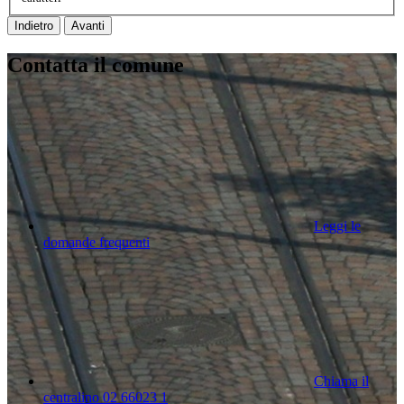
Indietro
Avanti
Contatta il comune
Leggi le
domande frequenti
Chiama il
centralino 02 66023 1