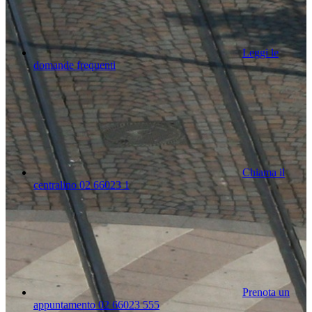
Leggi le
domande frequenti
Chiama il
centralino 02 66023 1
Prenota un
appuntamento 02 66023 555