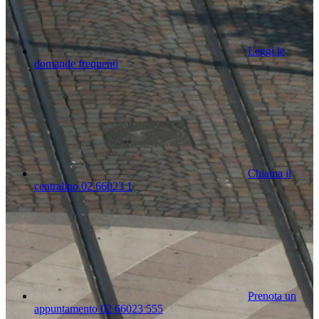
Leggi le
domande frequenti
Chiama il
centralino 02 66023 1
Prenota un
appuntamento 02 66023 555