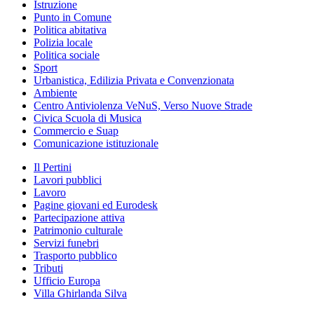
Istruzione
Punto in Comune
Politica abitativa
Polizia locale
Politica sociale
Sport
Urbanistica, Edilizia Privata e Convenzionata
Ambiente
Centro Antiviolenza VeNuS, Verso Nuove Strade
Civica Scuola di Musica
Commercio e Suap
Comunicazione istituzionale
Il Pertini
Lavori pubblici
Lavoro
Pagine giovani ed Eurodesk
Partecipazione attiva
Patrimonio culturale
Servizi funebri
Trasporto pubblico
Tributi
Ufficio Europa
Villa Ghirlanda Silva