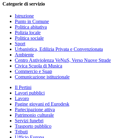
Categorie di servizio
Istruzione
Punto in Comune
Politica abitativa
Polizia locale
Politica sociale
Sport
Urbanistica, Edilizia Privata e Convenzionata
Ambiente
Centro Antiviolenza VeNuS, Verso Nuove Strade
Civica Scuola di Musica
Commercio e Suap
Comunicazione istituzionale
Il Pertini
Lavori pubblici
Lavoro
Pagine giovani ed Eurodesk
Partecipazione attiva
Patrimonio culturale
Servizi funebri
Trasporto pubblico
Tributi
Ufficio Europa