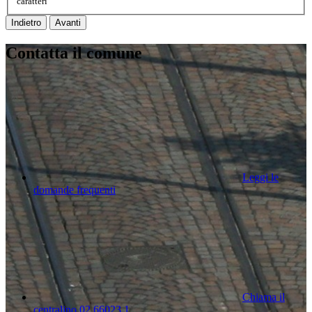
caratteri
Indietro
Avanti
Contatta il comune
Leggi le
domande frequenti
Chiama il
centralino 02 66023 1