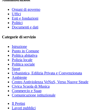
Organi di governo
Uffici
Enti e fondazioni
Politici
Documenti e dati
Categorie di servizio
Istruzione
Punto in Comune
Politica abitativa
Polizia locale
Politica sociale
Sport
Urbanistica, Edilizia Privata e Convenzionata
Ambiente
Centro Antiviolenza VeNuS, Verso Nuove Strade
Civica Scuola di Musica
Commercio e Suap
Comunicazione istituzionale
Il Pertini
Lavori pubblici