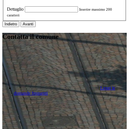
Dettaglio
Inserire massimo 200
caratteri
Indietro
Avanti
Contatta il comune
Leggi le
domande frequenti