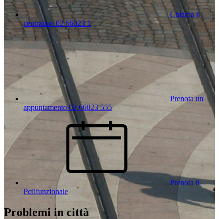
Chiama il
centralino 02 66023 1
Prenota un
appuntamento 02 66023 555
Prenota il
Polifunzionale
Problemi in città