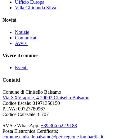
Ufficio Europa
Villa Ghirlanda Silva
Novità
Notizie
Comunicati
Avvisi
Vivere il comune
Eventi
Contatti
Comune di Cinisello Balsamo
Via XXV aprile, 4 20092 Cinisello Balsamo
Codice fiscale: 01971350150
P. IVA: 00727780967
Codice Catastale: C707
SMS e WhatsApp:
+39 366 622 9188
Posta Elettronica Certificata:
comune.cinisellobalsamo@pec.regione.lombardia.it