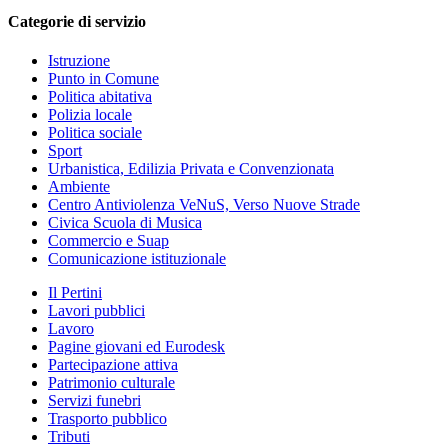
Categorie di servizio
Istruzione
Punto in Comune
Politica abitativa
Polizia locale
Politica sociale
Sport
Urbanistica, Edilizia Privata e Convenzionata
Ambiente
Centro Antiviolenza VeNuS, Verso Nuove Strade
Civica Scuola di Musica
Commercio e Suap
Comunicazione istituzionale
Il Pertini
Lavori pubblici
Lavoro
Pagine giovani ed Eurodesk
Partecipazione attiva
Patrimonio culturale
Servizi funebri
Trasporto pubblico
Tributi