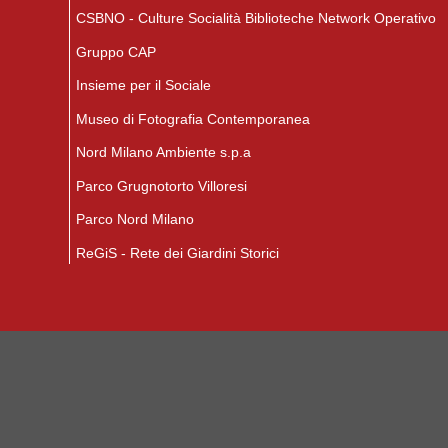
CSBNO - Culture Socialità Biblioteche Network Operativo
Gruppo CAP
Insieme per il Sociale
Museo di Fotografia Contemporanea
Nord Milano Ambiente s.p.a
Parco Grugnotorto Villoresi
Parco Nord Milano
ReGiS - Rete dei Giardini Storici