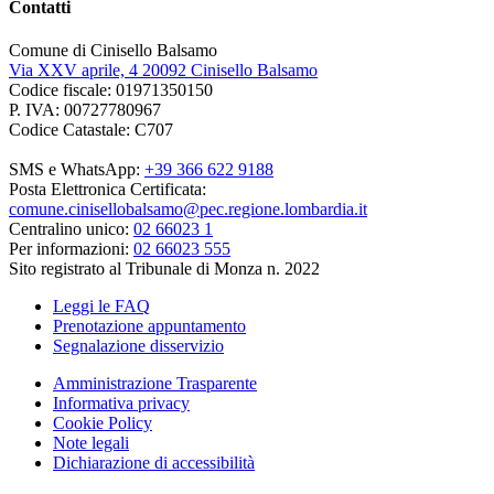
Contatti
Comune di Cinisello Balsamo
Via XXV aprile, 4 20092 Cinisello Balsamo
Codice fiscale: 01971350150
P. IVA: 00727780967
Codice Catastale: C707
SMS e WhatsApp:
+39 366 622 9188
Posta Elettronica Certificata:
comune.cinisellobalsamo@pec.regione.lombardia.it
Centralino unico:
02 66023 1
Per informazioni:
02 66023 555
Sito registrato al Tribunale di Monza n. 2022
Leggi le FAQ
Prenotazione appuntamento
Segnalazione disservizio
Amministrazione Trasparente
Informativa privacy
Cookie Policy
Note legali
Dichiarazione di accessibilità