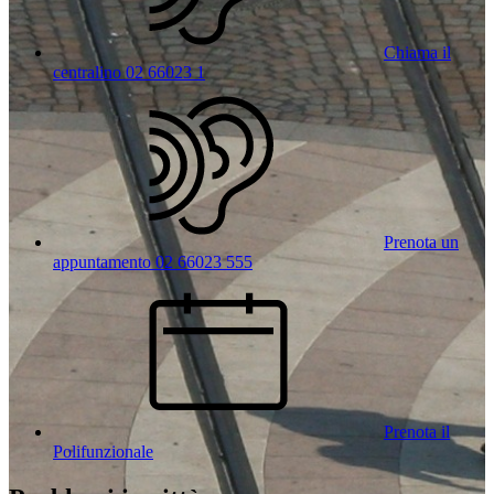
Chiama il
centralino 02 66023 1
Prenota un
appuntamento 02 66023 555
Prenota il
Polifunzionale