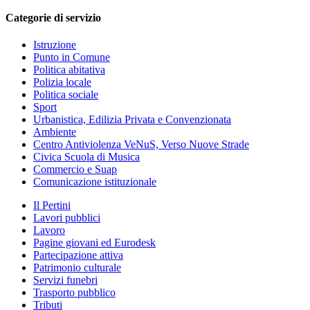
Categorie di servizio
Istruzione
Punto in Comune
Politica abitativa
Polizia locale
Politica sociale
Sport
Urbanistica, Edilizia Privata e Convenzionata
Ambiente
Centro Antiviolenza VeNuS, Verso Nuove Strade
Civica Scuola di Musica
Commercio e Suap
Comunicazione istituzionale
Il Pertini
Lavori pubblici
Lavoro
Pagine giovani ed Eurodesk
Partecipazione attiva
Patrimonio culturale
Servizi funebri
Trasporto pubblico
Tributi