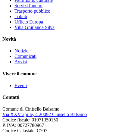
Patrimonio culturale
Servizi funebri
Trasporto pubblico
Tributi
Ufficio Europa
Villa Ghirlanda Silva
Novità
Notizie
Comunicati
Avvisi
Vivere il comune
Eventi
Contatti
Comune di Cinisello Balsamo
Via XXV aprile, 4 20092 Cinisello Balsamo
Codice fiscale: 01971350150
P. IVA: 00727780967
Codice Catastale: C707