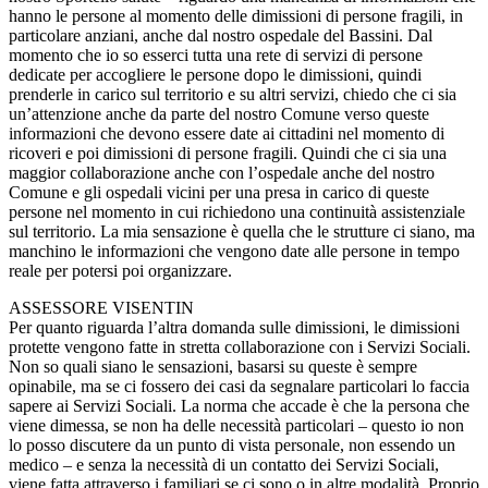
hanno le persone al momento delle dimissioni di persone fragili, in
particolare anziani, anche dal nostro ospedale del Bassini. Dal
momento che io so esserci tutta una rete di servizi di persone
dedicate per accogliere le persone dopo le dimissioni, quindi
prenderle in carico sul territorio e su altri servizi, chiedo che ci sia
un’attenzione anche da parte del nostro Comune verso queste
informazioni che devono essere date ai cittadini nel momento di
ricoveri e poi dimissioni di persone fragili. Quindi che ci sia una
maggior collaborazione anche con l’ospedale anche del nostro
Comune e gli ospedali vicini per una presa in carico di queste
persone nel momento in cui richiedono una continuità assistenziale
sul territorio. La mia sensazione è quella che le strutture ci siano, ma
manchino le informazioni che vengono date alle persone in tempo
reale per potersi poi organizzare.
ASSESSORE VISENTIN
Per quanto riguarda l’altra domanda sulle dimissioni, le dimissioni
protette vengono fatte in stretta collaborazione con i Servizi Sociali.
Non so quali siano le sensazioni, basarsi su queste è sempre
opinabile, ma se ci fossero dei casi da segnalare particolari lo faccia
sapere ai Servizi Sociali. La norma che accade è che la persona che
viene dimessa, se non ha delle necessità particolari – questo io non
lo posso discutere da un punto di vista personale, non essendo un
medico – e senza la necessità di un contatto dei Servizi Sociali,
viene fatta attraverso i familiari se ci sono o in altre modalità. Proprio