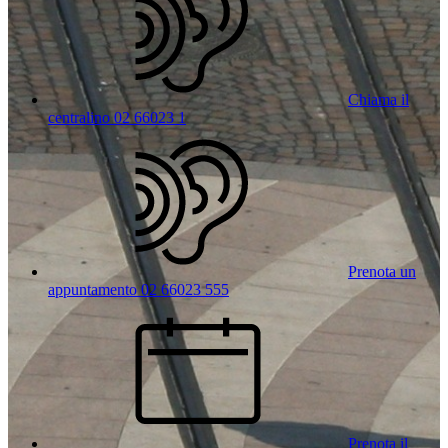
Chiama il
centralino 02 66023 1
Prenota un
appuntamento 02 66023 555
Prenota il