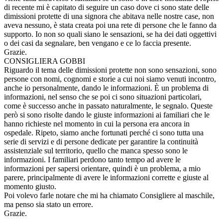
di recente mi è capitato di seguire un caso dove ci sono state delle
dimissioni protette di una signora che abitava nelle nostre case, non
aveva nessuno, è stata creata poi una rete di persone che le fanno da
supporto. Io non so quali siano le sensazioni, se ha dei dati oggettivi
o dei casi da segnalare, ben vengano e ce lo faccia presente.
Grazie.
CONSIGLIERA GOBBI
Riguardo il tema delle dimissioni protette non sono sensazioni, sono
persone con nomi, cognomi e storie a cui noi siamo venuti incontro,
anche io personalmente, dando le informazioni. È un problema di
informazioni, nel senso che se poi ci sono situazioni particolari,
come è successo anche in passato naturalmente, le segnalo. Queste
però si sono risolte dando le giuste informazioni ai familiari che le
hanno richieste nel momento in cui la persona era ancora in
ospedale. Ripeto, siamo anche fortunati perché ci sono tutta una
serie di servizi e di persone dedicate per garantire la continuità
assistenziale sul territorio, quello che manca spesso sono le
informazioni. I familiari perdono tanto tempo ad avere le
informazioni per sapersi orientare, quindi è un problema, a mio
parere, principalmente di avere le informazioni corrette e giuste al
momento giusto.
Poi volevo farle notare che mi ha chiamato Consigliere al maschile,
ma penso sia stato un errore.
Grazie.