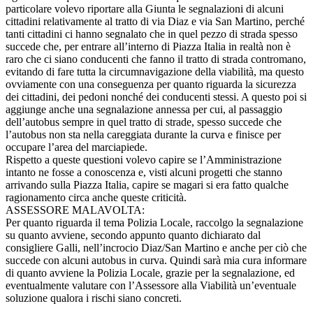
particolare volevo riportare alla Giunta le segnalazioni di alcuni
cittadini relativamente al tratto di via Diaz e via San Martino, perché
tanti cittadini ci hanno segnalato che in quel pezzo di strada spesso
succede che, per entrare all’interno di Piazza Italia in realtà non è
raro che ci siano conducenti che fanno il tratto di strada contromano,
evitando di fare tutta la circumnavigazione della viabilità, ma questo
ovviamente con una conseguenza per quanto riguarda la sicurezza
dei cittadini, dei pedoni nonché dei conducenti stessi. A questo poi si
aggiunge anche una segnalazione annessa per cui, al passaggio
dell’autobus sempre in quel tratto di strade, spesso succede che
l’autobus non sta nella careggiata durante la curva e finisce per
occupare l’area del marciapiede.
Rispetto a queste questioni volevo capire se l’Amministrazione
intanto ne fosse a conoscenza e, visti alcuni progetti che stanno
arrivando sulla Piazza Italia, capire se magari si era fatto qualche
ragionamento circa anche queste criticità.
ASSESSORE MALAVOLTA:
Per quanto riguarda il tema Polizia Locale, raccolgo la segnalazione
su quanto avviene, secondo appunto quanto dichiarato dal
consigliere Galli, nell’incrocio Diaz/San Martino e anche per ciò che
succede con alcuni autobus in curva. Quindi sarà mia cura informare
di quanto avviene la Polizia Locale, grazie per la segnalazione, ed
eventualmente valutare con l’Assessore alla Viabilità un’eventuale
soluzione qualora i rischi siano concreti.