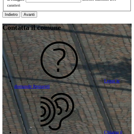
caratteri
Indietro
Avanti
Contatta il comune
Leggi le
domande frequenti
Chiama il