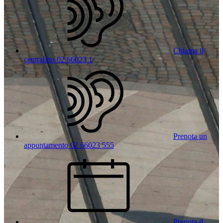
Chiama il
centralino 02 66023 1
Prenota un
appuntamento 02 66023 555
Prenota il