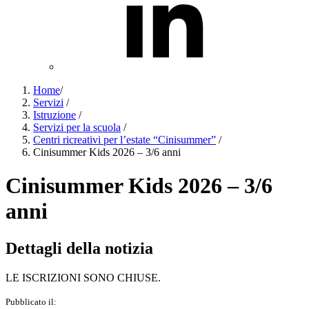
Home
/
Servizi
/
Istruzione
/
Servizi per la scuola
/
Centri ricreativi per l’estate “Cinisummer”
/
Cinisummer Kids 2026 – 3/6 anni
Cinisummer Kids 2026 – 3/6
anni
Dettagli della notizia
LE ISCRIZIONI SONO CHIUSE.
Pubblicato il: